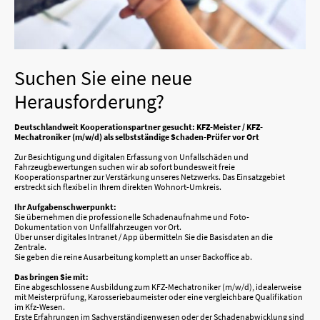
Suchen Sie eine neue
Herausforderung?
Deutschlandweit Kooperationspartner gesucht: KFZ-Meister / KFZ-
Mechatroniker (m/w/d) als selbstständige Schaden-Prüfer vor Ort
Zur Besichtigung und digitalen Erfassung von Unfallschäden und
Fahrzeugbewertungen suchen wir ab sofort bundesweit freie
Kooperationspartner zur Verstärkung unseres Netzwerks. Das Einsatzgebiet
erstreckt sich flexibel in Ihrem direkten Wohnort-Umkreis.
Ihr Aufgabenschwerpunkt:
Sie übernehmen die professionelle Schadenaufnahme und Foto-
Dokumentation von Unfallfahrzeugen vor Ort.
Über unser digitales Intranet / App übermitteln Sie die Basisdaten an die
Zentrale.
Sie geben die reine Ausarbeitung komplett an unser Backoffice ab.
Das bringen Sie mit:
Eine abgeschlossene Ausbildung zum KFZ-Mechatroniker (m/w/d), idealerweise
mit Meisterprüfung, Karosseriebaumeister oder eine vergleichbare Qualifikation
im Kfz-Wesen.
Erste Erfahrungen im Sachverständigenwesen oder der Schadenabwicklung sind