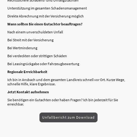
Rechtssichere Schadens‑ und Unfallgutachten
Unterstützung im gesamten Schadensmanagement
Direkte Abrechnung mit der Versicherung möglich
Wann sollten Sie einen Gutachter beauftragen?
Nach einem unverschuldeten Unfall
Bei Streit mit der Versicherung
Bei Wertminderung
Bei verdeckten oder strittigen Schäden
Bei Leasingrückgabe oder Fahrzeugbewertung
Regionale Erreichbarkeit
Ich bin in Ansbach und dem gesamten Landkreis schnell vor Ort. Kurze Wege,
schnelle Hilfe, klare Ergebnisse.
Jetzt Kontakt aufnehmen
Sie benötigen ein Gutachten oder haben Fragen? Ich bin jederzeit für Sie
erreichbar.
Unfallbericht zum Download