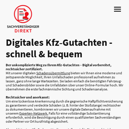
Digitales Kfz‑Gutachten -
schnell & bequem
Der unkomplizierte Weg zu Ihrem Kfz-Gutachten – Digital vorbereitet,
rechtssicher zertifiziert.
Mit unserer digitalen
Schadensübermittlung
bieten wir Ihnen eine moderne und
zeitsparende Möglichkeit, Ihren Unfallschaden professionell aufnehmen zu
lassen, ganz ohne lange Wartezeiten. Sie laden einfach die benötigten Fahrzeug-
und Schadensbilder sowie die Unfalldaten über unser Online-Formular hoch. Wir
übernehmen die erste fachmännische Sichtung und Schadensanalyse.
Rechtssicher und anerkannt:
Um eine lückenlose Anerkennung durch die gegnerische Haftpflichtversicherung
zu garantieren und verdeckte Schäden (z. B. hinter der Stoßstange) rechtssicher
zu dokumentieren, kombinieren wir unsere digitale Datenaufnahme mit
unserem
Experten-Netzwerk.
Falls für eine vollständige Substantiierung
erforderlich, wird die Besichtigung durch einen qualifizierten Sachverständigen
oder Partner vor Ort kurzfristig abgesichert.