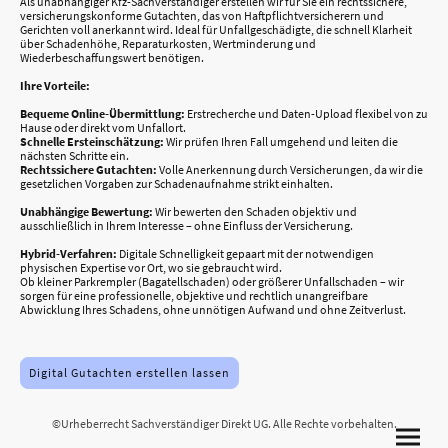
Als unabhängiger Kfz-Sachverständiger erstellen wir für Sie ein rechtssichere,
versicherungskonforme Gutachten, das von Haftpflichtversicherern und
Gerichten voll anerkannt wird. Ideal für Unfallgeschädigte, die schnell Klarheit
über Schadenhöhe, Reparaturkosten, Wertminderung und
Wiederbeschaffungswert benötigen.
Ihre Vorteile:
Bequeme Online-Übermittlung:
Erstrecherche und Daten-Upload flexibel von zu
Hause oder direkt vom Unfallort.
Schnelle Ersteinschätzung:
Wir prüfen Ihren Fall umgehend und leiten die
nächsten Schritte ein.
Rechtssichere Gutachten:
Volle Anerkennung durch Versicherungen, da wir die
gesetzlichen Vorgaben zur Schadenaufnahme strikt einhalten.
Unabhängige Bewertung:
Wir bewerten den Schaden objektiv und
ausschließlich in Ihrem Interesse – ohne Einfluss der Versicherung.
Hybrid-Verfahren:
Digitale Schnelligkeit gepaart mit der notwendigen
physischen Expertise vor Ort, wo sie gebraucht wird.
Ob kleiner Parkrempler (Bagatellschaden) oder größerer Unfallschaden – wir
sorgen für eine professionelle, objektive und rechtlich unangreifbare
Abwicklung Ihres Schadens, ohne unnötigen Aufwand und ohne Zeitverlust.
Digital Gutachten erstellen lassen
©Urheberrecht Sachverständiger Direkt UG. Alle Rechte vorbehalten.