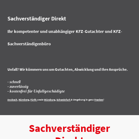
Sachverständiger Direkt
Ihr kompetenter und unabhängiger KFZ-Gutachter und KFZ-
Sachverständigenbüro
Unfall? Wir kümmern uns um Gutachten, Abwicklung und Ihre Ansprüche.
- schnell
- zuverlässig
- kostenfrei für Unfallgeschädigte
Ansbach
,
Nürnberg
,
Fürth
sowie
Würzburg
,
Schweinfurt
& Umgebung in ganz
Franken
!
Sachverständiger