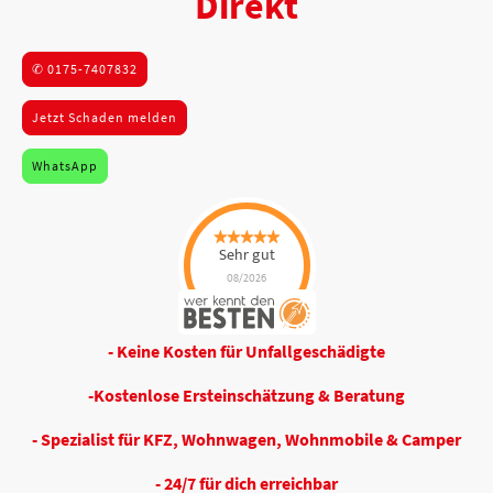
Direkt
✆ 0175-7407832
Jetzt Schaden melden
WhatsApp
Sehr gut
08/2026
Sachverständiger
Direkt UG
hat
5
von
5
Sternen |
- Keine Kosten für Unfallgeschädigte
15
Sachverständiger
Direkt
UG
Bewertungen auf
-Kostenlose Ersteinschätzung & Beratung
werkenntdenBESTEN.
de
- Spezialist für KFZ, Wohnwagen, Wohnmobile & Camper
- 24/7 für dich erreichbar