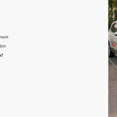
ement
lich
n?