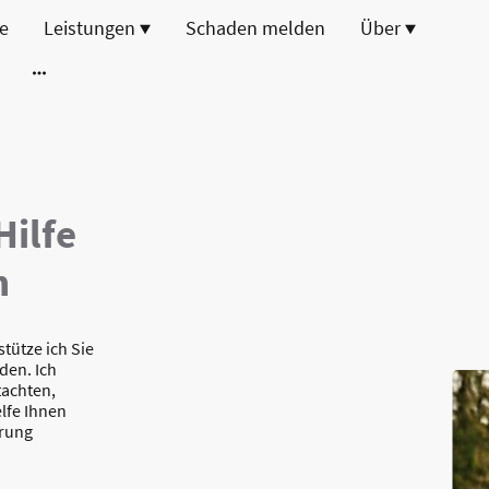
te
Leistungen
Schaden melden
Über
Hilfe
n
tütze ich Sie
den. Ich
tachten,
lfe Ihnen
erung