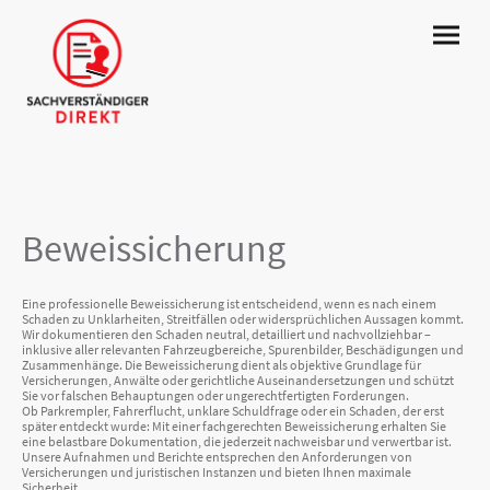
Beweissicherung
Eine professionelle Beweissicherung ist entscheidend, wenn es nach einem
Schaden zu Unklarheiten, Streitfällen oder widersprüchlichen Aussagen kommt.
Wir dokumentieren den Schaden neutral, detailliert und nachvollziehbar –
inklusive aller relevanten Fahrzeugbereiche, Spurenbilder, Beschädigungen und
Zusammenhänge. Die Beweissicherung dient als objektive Grundlage für
Versicherungen, Anwälte oder gerichtliche Auseinandersetzungen und schützt
Sie vor falschen Behauptungen oder ungerechtfertigten Forderungen.
Ob Parkrempler, Fahrerflucht, unklare Schuldfrage oder ein Schaden, der erst
später entdeckt wurde: Mit einer fachgerechten Beweissicherung erhalten Sie
eine belastbare Dokumentation, die jederzeit nachweisbar und verwertbar ist.
Unsere Aufnahmen und Berichte entsprechen den Anforderungen von
Versicherungen und juristischen Instanzen und bieten Ihnen maximale
Sicherheit.